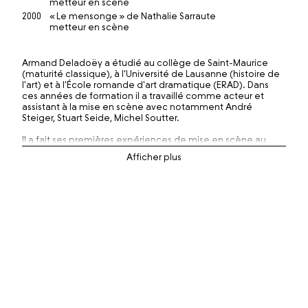
metteur en scène
2000
« Le mensonge » de Nathalie Sarraute
metteur en scène
Armand Deladoëy a étudié au collège de Saint-Maurice
(maturité classique), à l'Université de Lausanne (histoire de
l'art) et à l'École romande d'art dramatique (ERAD). Dans
ces années de formation il a travaillé comme acteur et
assistant à la mise en scène avec notamment André
Steiger, Stuart Seide, Michel Soutter.
Il a fait ses premières expériences de mise en scène au
côté de Martine Paschoud au Poche à Genève.
Il se forme comme danseur dès 1982 avec Jacques
Pattarozzi (Pina Bausch) et Noemi Lapzeson (Martha
Graham) avec laquelle il danse de 1986 à 2004. Sa rencontre
avec Claudia Bosse (1996) et se plonge dans le théâtre
expérimental allemand et il joue sous sa direction à
Genève, Berlin et Vienne.
En 1993, il fonde la compagnie « Le Crochet à Nuages ».
Armand Deladoë a beaucoup navigué entre jeu, danse et
mise en scène tout au long de son parcours dans les arts de
la scène, la ligne directrice de son travail fut son intérêt
passionné pour la formation de l'acteur.