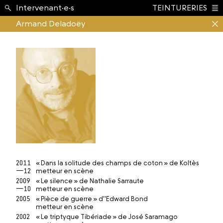
École ›
Intervenant·e·s
TEINTURERIES
Index
Armand Deladoëy
2011
« Dans la solitude des champs de coton » de Koltès
—12
metteur en scène
2009
« Le silence » de Nathalie Sarraute
—10
metteur en scène
2005
« Pièce de guerre » d''Edward Bond
metteur en scène
2002
« Le triptyque Tibériade » de José Saramago