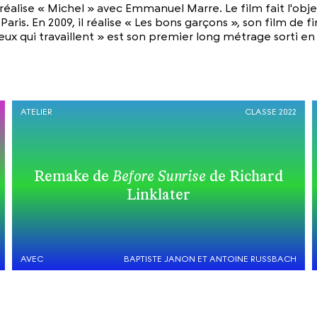
coréalise « Michel » avec Emmanuel Marre. Le film fait l'
aris. En 2009, il réalise « Les bons garçons », son film de 
x qui travaillent » est son premier long métrage sorti en 
ATELIER
CLASSE 2022
Remake de
Before Sunrise
de Richard
Linklater
AVEC
BAPTISTE JANON ET ANTOINE RUSSBACH