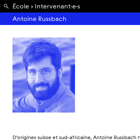
Apartés
École ›
Intervenant·e·s
Envolées
Antoine Russbach
D’origines suisse et sud-africaine, Antoine Russbach na