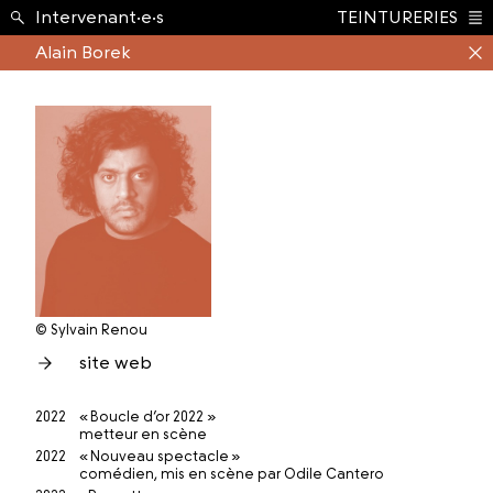
École ›
Intervenant·e·s
TEINTURERIES
Index
Alain Borek
© Sylvain Renou
site web
2022
« Boucle d’or 2022 »
metteur en scène
2022
« Nouveau spectacle »
comédien, mis en scène par Odile Cantero