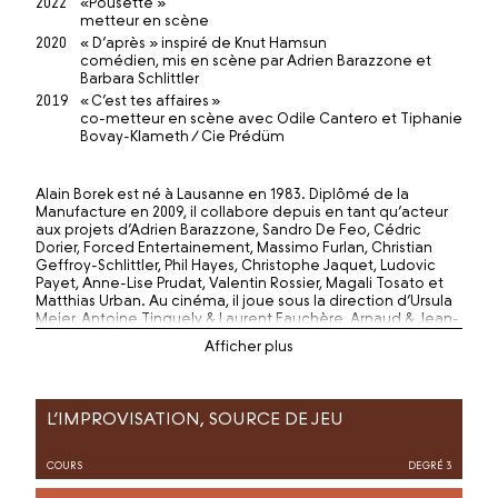
2022
«Pousette »
metteur en scène
2020
« D’après » inspiré de Knut Hamsun
comédien, mis en scène par Adrien Barazzone et
Barbara Schlittler
2019
« C’est tes affaires »
co-metteur en scène avec Odile Cantero et Tiphanie
Bovay-Klameth / Cie Prédüm
Alain Borek est né à Lausanne en 1983. Diplômé de la
Manufacture en 2009, il collabore depuis en tant qu’acteur
aux projets d’Adrien Barazzone, Sandro De Feo, Cédric
Dorier, Forced Entertainement, Massimo Furlan, Christian
Geffroy-Schlittler, Phil Hayes, Christophe Jaquet, Ludovic
Payet, Anne-Lise Prudat, Valentin Rossier, Magali Tosato et
Matthias Urban. Au cinéma, il joue sous la direction d’Ursula
Meier, Antoine Tinguely & Laurent Fauchère, Arnaud & Jean-
Marie Larrieu et Christophe Saber.
Il assiste à la mise en scène Christian Geffroy-Schlittler,
Christophe Jaquet, Jean-Yves Ruf et David Bauhofer, et plus
tard signe trois spectacles : « Vivre Mieux ! Vivre Vraiment »
L’IMPROVISATION, SOURCE DE JEU
(2015), « L’espace et nous » (2019) et « BOUCLE D’OR 2021 »
(2021). Il accompagne également d’autres artistes dans
leurs processus de création en tant que metteur en scène
COURS
DEGRÉ 3
et dramaturge : Tiphanie Bovay-Klameth, Simon Romang,
Aurore Jecker, Mélissa Guex, Vincent Veillon, Laurence