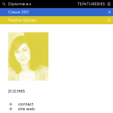
Étudiant.e.s ›
Diplomé·e·s
TEINTURERIES
Index
Classe 2011
Pauline Epiney
21.12.1985
contact
site web