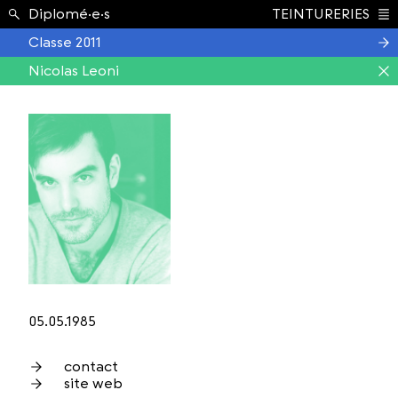
Étudiant.e.s ›
Diplomé·e·s
TEINTURERIES
Index
Classe 2011
Nicolas Leoni
05.05.1985
contact
site web