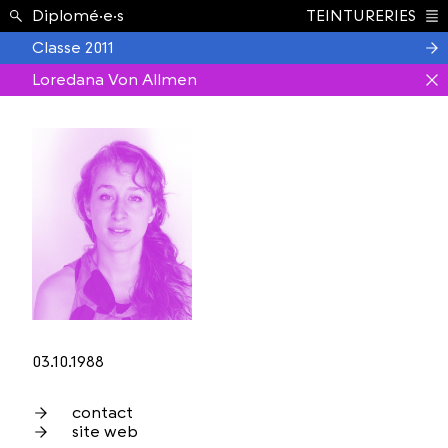
Étudiant.e.s ›
Diplomé·e·s
TEINTURERIES
Index
Classe 2011
Loredana Von Allmen
03.10.1988
contact
site web