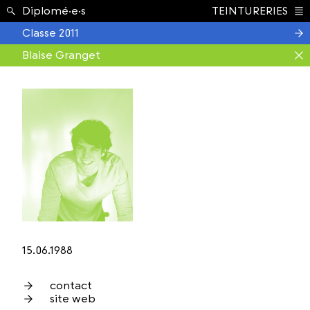
Étudiant.e.s ›
Diplomé·e·s
TEINTURERIES
Index
Classe 2011
Blaise Granget
15.06.1988
contact
site web