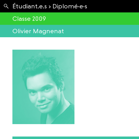
Apartés
Étudiant.e.s ›
Diplomé·e·s
Envolées
Classe 2009
Olivier Magnenat