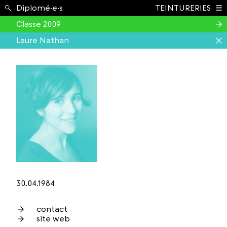
Étudiant.e.s ›
Diplomé·e·s
TEINTURERIES
Index
Classe 2009
Laure Nathan
30.04.1984
contact
site web