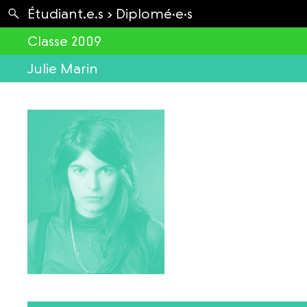
Apartés
Étudiant.e.s ›
Diplomé·e·s
Envolées
Classe 2009
Julie Marin