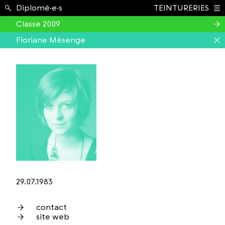
Étudiant.e.s ›
Diplomé·e·s
TEINTURERIES
Index
Classe 2009
Floriane Mésenge
29.07.1983
contact
site web