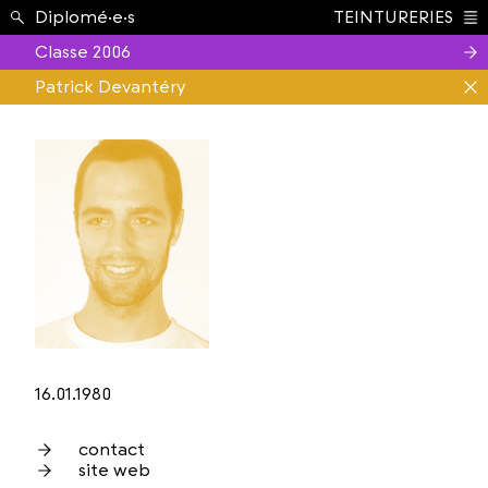
Étudiant.e.s ›
Diplomé·e·s
TEINTURERIES
Index
Classe 2006
Patrick Devantéry
16.01.1980
contact
site web