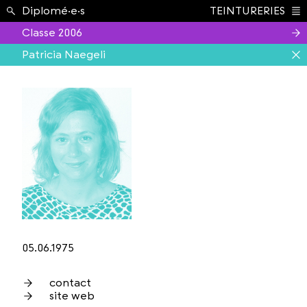
Étudiant.e.s ›
Diplomé·e·s
TEINTURERIES
Index
Classe 2006
Patricia Naegeli
05.06.1975
contact
site web