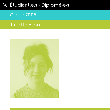
Apartés
Étudiant.e.s ›
Diplomé·e·s
Envolées
Classe 2005
Juliette Flipo