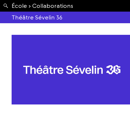
Apartés
École ›
Collaborations
Envolées
Théâtre Sévelin 36