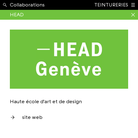
École ›
Collaborations
TEINTURERIES
Index
HEAD
Haute école d'art et de design
site web