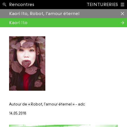
Formation ›
Rencontres
TEINTURERIES
Index
Kaori Ito, Robot, l’amour éternel
Kaori Ito
Autour de
« Robot, l'amour éternel » - adc
14.05.2018