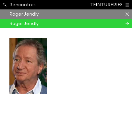
Formation ›
Rencontres
TEINTURERIES
Index
Roger Jendly
Roger Jendly