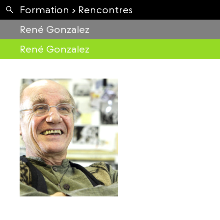
Apartés
Formation ›
Rencontres
Envolées
René Gonzalez
René Gonzalez