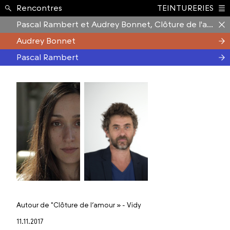
Formation ›
Rencontres
TEINTURERIES
Index
Pascal Rambert et Audrey Bonnet, Clôture de l'amour
Audrey Bonnet
Pascal Rambert
Autour de
"Clôture de l’amour »
- Vidy
11.11.2017