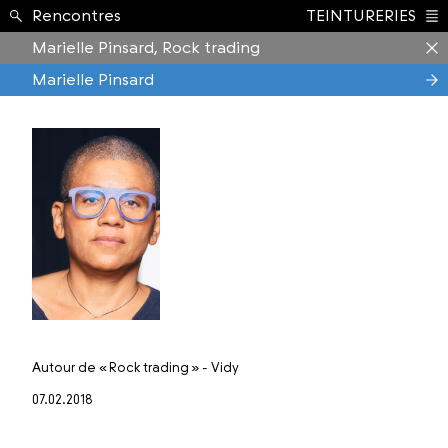
Formation ›
Rencontres
TEINTURERIES
Index
Marielle Pinsard, Rock trading
Marielle Pinsard
Autour de
« Rock trading » - Vidy
07.02.2018