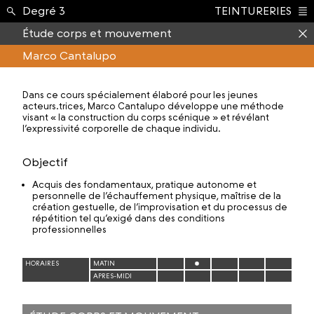
Enseignement ›
Degré 3
TEINTURERIES
Index
Étude corps et mouvement
Marco Cantalupo
Dans ce cours spécialement élaboré pour les jeunes
acteurs.trices, Marco Cantalupo développe une méthode
visant « la construction du corps scénique » et révélant
l’expressivité corporelle de chaque individu.
Objectif
Acquis des fondamentaux, pratique autonome et
personnelle de l’échauffement physique, maîtrise de la
création gestuelle, de l’improvisation et du processus de
répétition tel qu’exigé dans des conditions
professionnelles
HORAIRES
MATIN
APRES-MIDI