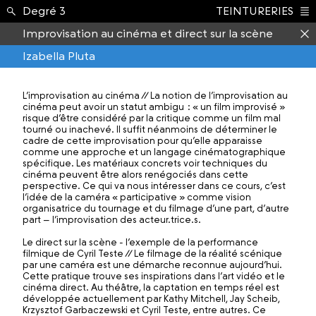
Enseignement ›
Degré 3
TEINTURERIES
Index
Improvisation au cinéma et direct sur la scène
Izabella Pluta
L’improvisation au cinéma // La notion de l’improvisation au
cinéma peut avoir un statut ambigu : « un film improvisé »
risque d’être considéré par la critique comme un film mal
tourné ou inachevé. Il suffit néanmoins de déterminer le
cadre de cette improvisation pour qu’elle apparaisse
comme une approche et un langage cinématographique
spécifique. Les matériaux concrets voir techniques du
cinéma peuvent être alors renégociés dans cette
perspective. Ce qui va nous intéresser dans ce cours, c’est
l’idée de la caméra « participative » comme vision
organisatrice du tournage et du filmage d’une part, d’autre
part – l’improvisation des acteur.trice.s.
Le direct sur la scène - l’exemple de la performance
filmique de Cyril Teste // Le filmage de la réalité scénique
par une caméra est une démarche reconnue aujourd’hui.
Cette pratique trouve ses inspirations dans l’art vidéo et le
cinéma direct. Au théâtre, la captation en temps réel est
développée actuellement par Kathy Mitchell, Jay Scheib,
Krzysztof Garbaczewski et Cyril Teste, entre autres. Ce