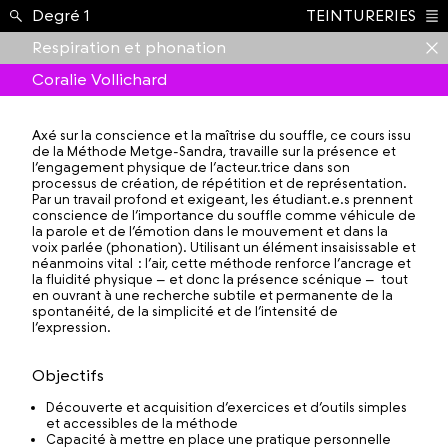
Enseignement ›
Degré 1
TEINTURERIES
Index
Respiration et phonation
Coralie Vollichard
Axé sur la conscience et la maîtrise du souffle, ce cours issu
de la Méthode Metge-Sandra, travaille sur la présence et
l’engagement physique de l’acteur.trice dans son
processus de création, de répétition et de représentation.
Par un travail profond et exigeant, les étudiant.e.s prennent
conscience de l’importance du souffle comme véhicule de
la parole et de l’émotion dans le mouvement et dans la
voix parlée (phonation). Utilisant un élément insaisissable et
néanmoins vital : l’air, cette méthode renforce l’ancrage et
la fluidité physique – et donc la présence scénique – tout
en ouvrant à une recherche subtile et permanente de la
spontanéité, de la simplicité et de l’intensité de
l’expression.
Objectifs
Découverte et acquisition d’exercices et d’outils simples
et accessibles de la méthode
Capacité à mettre en place une pratique personnelle